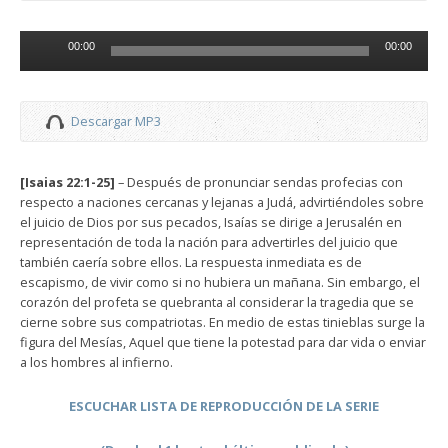
Reproductor
00:00
00:00
de
audio
Descargar MP3
[Isaias 22:1-25]
– Después de pronunciar sendas profecias con
respecto a naciones cercanas y lejanas a Judá, advirtiéndoles sobre
el juicio de Dios por sus pecados, Isaías se dirige a Jerusalén en
representación de toda la nación para advertirles del juicio que
también caería sobre ellos. La respuesta inmediata es de
escapismo, de vivir como si no hubiera un mañana. Sin embargo, el
corazón del profeta se quebranta al considerar la tragedia que se
cierne sobre sus compatriotas. En medio de estas tinieblas surge la
figura del Mesías, Aquel que tiene la potestad para dar vida o enviar
a los hombres al infierno.
ESCUCHAR LISTA DE REPRODUCCIÓN DE LA SERIE