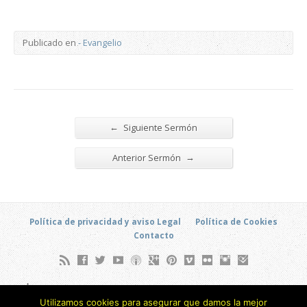
Publicado en
- Evangelio
←
Siguiente Sermón
→
Anterior Sermón
Política de privacidad y aviso Legal
Política de Cookies
Contacto
Soto Hidalgo, 6 (Local) - Barrio Alameda de Osuna - Madrid
Utilizamos cookies para asegurar que damos la mejor
(ESPAÑA)