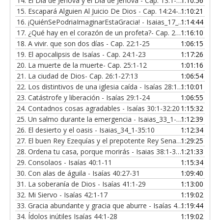
14.
El Día de Jehová y el Día de Jehová - Cap. 13:1-14:23
1:10:56
15.
Escapará Alguien Al Juicio De Dios - Cap. 14:24-16:14
1:10:21
16.
¡QuiénSePodriaImaginarEstaGracia! - Isaias_17_1_19_25
1:14:44
17.
¿Qué hay en el corazón de un profeta?- Cap. 20:1-21
1:16:10
18.
A vivir. que son dos días - Cap. 22:1-25
1:06:15
19.
El apocalipsis de Isaías - Cap. 24:1-23
1:17:26
20.
La muerte de la muerte- Cap. 25:1-12
1:01:16
21.
La ciudad de Dios- Cap. 26:1-27:13
1:06:54
22.
Los distintivos de una iglesia caída - Isaías 28:1-29
1:10:01
23.
Catástrofe y liberación - Isaías 29:1-24
1:06:55
24.
Contadnos cosas agradables - Isaías 30:1-32:20
1:15:32
25.
Un salmo durante la emergencia - Isaias_33_1-24
1:12:39
26.
El desierto y el oasis - Isaias_34_1-35:10
1:12:34
27.
El buen Rey Ezequías y el prepotente Rey Senaquerib - Isaías 36:1-37:38
1:29:25
28.
Ordena tu casa, porque morirás - Isaias 38:1-39:8
1:21:33
29.
Consolaos - Isaías 40:1-11
1:15:34
30.
Con alas de águila - Isaías 40:27-31
1:09:40
31.
La soberanía de Dios - Isaías 41:1-29
1:13:00
32.
Mi Siervo - Isaías 42:1-17
1:19:02
33.
Gracia abundante y gracia que aburre - Isaías 42:18-43:28
1:19:44
34.
Ídolos inútiles Isaías 44:1-28
1:19:02