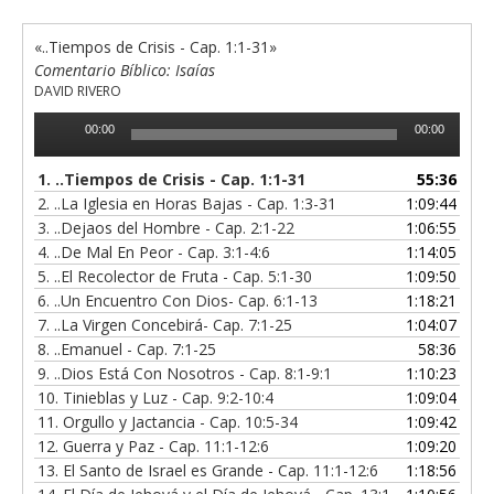
«..Tiempos de Crisis - Cap. 1:1-31»
Comentario Bíblico: Isaías
DAVID RIVERO
Reproductor
00:00
00:00
de
audio
1.
..Tiempos de Crisis - Cap. 1:1-31
55:36
2.
..La Iglesia en Horas Bajas - Cap. 1:3-31
1:09:44
3.
..Dejaos del Hombre - Cap. 2:1-22
1:06:55
4.
..De Mal En Peor - Cap. 3:1-4:6
1:14:05
5.
..El Recolector de Fruta - Cap. 5:1-30
1:09:50
6.
..Un Encuentro Con Dios- Cap. 6:1-13
1:18:21
7.
..La Virgen Concebirá- Cap. 7:1-25
1:04:07
8.
..Emanuel - Cap. 7:1-25
58:36
9.
..Dios Está Con Nosotros - Cap. 8:1-9:1
1:10:23
10.
Tinieblas y Luz - Cap. 9:2-10:4
1:09:04
11.
Orgullo y Jactancia - Cap. 10:5-34
1:09:42
12.
Guerra y Paz - Cap. 11:1-12:6
1:09:20
13.
El Santo de Israel es Grande - Cap. 11:1-12:6
1:18:56