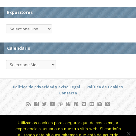
Expositores
Calendario
Política de privacidad y aviso Legal
Política de Cookies
Contacto
Soto Hidalgo, 6 (Local) - Barrio Alameda de Osuna - Madrid
Utilizamos cookies para asegurar que damos la mejor
(ESPAÑA)
experiencia al usuario en nuestro sitio web. Si continúa
693 805 873
utilizando este sitio asumiremos que está de acuerdo.