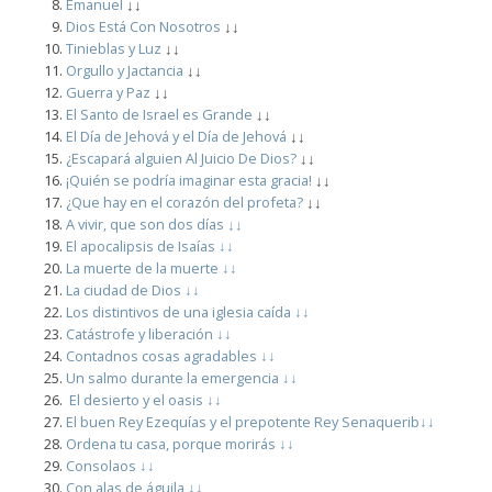
Emanuel
↓↓
Dios Está Con Nosotros
↓↓
Tinieblas y Luz
↓↓
Orgullo y Jactancia
↓↓
Guerra y Paz
↓↓
El Santo de Israel es Grande
↓↓
El Día de Jehová y el Día de Jehová
↓↓
¿Escapará alguien Al Juicio De Dios?
↓↓
¡Quién se podría imaginar esta gracia!
↓↓
¿Que hay en el corazón del profeta?
↓↓
A vivir, que son dos días
↓↓
El apocalipsis de Isaías ↓↓
La muerte de la muerte ↓↓
La ciudad de Dios ↓↓
Los distintivos de una iglesia caída ↓↓
Catástrofe y liberación ↓↓
Contadnos cosas agradables ↓↓
Un salmo durante la emergencia
↓↓
El desierto y el oasis
↓↓
El buen Rey Ezequías y el prepotente Rey Senaquerib↓↓
Ordena tu casa, porque morirás
↓↓
Consolaos ↓↓
Con alas de águila
↓↓