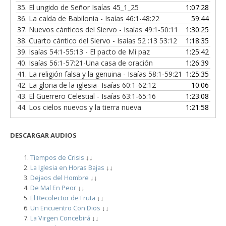
35.
El ungido de Señor Isaías 45_1_25
1:07:28
36.
La caída de Babilonia - Isaías 46:1-48:22
59:44
37.
Nuevos cánticos del Siervo - Isaías 49:1-50:11
1:30:25
38.
Cuarto cántico del Siervo - Isaías 52 :13 53:12
1:18:35
39.
Isaías 54:1-55:13 - El pacto de Mi paz
1:25:42
40.
Isaías 56:1-57:21-Una casa de oración
1:26:39
41.
La religión falsa y la genuina - Isaías 58:1-59:21
1:25:35
42.
La gloria de la iglesia- Isaías 60:1-62:12
10:06
43.
El Guerrero Celestial - Isaías 63:1-65:16
1:23:08
44.
Los cielos nuevos y la tierra nueva
1:21:58
DESCARGAR
AUDIOS
Tiempos de Crisis
↓↓
La Iglesia en Horas Bajas
↓↓
Dejaos del Hombre
↓↓
De Mal En Peor
↓↓
El Recolector de Fruta
↓↓
Un Encuentro Con Dios
↓↓
La Virgen Concebirá
↓↓