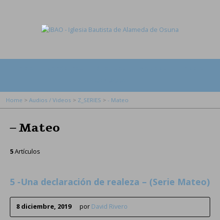
Inicio
Conócenos
Recursos
Noticias
Enlaces
Contacto
Home
>
Audios / Videos
>
Z_SERIES
>
- Mateo
– Mateo
5
Artículos
5 -Una declaración de realeza – (Serie Mateo)
8 diciembre, 2019
por
David Rivero