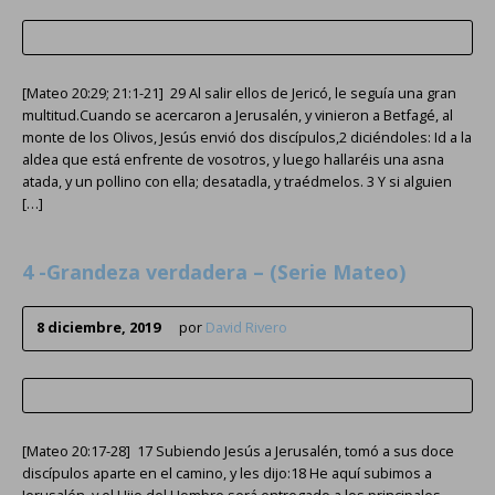
[Mateo 20:29; 21:1-21] 29 Al salir ellos de Jericó, le seguía una gran
multitud.Cuando se acercaron a Jerusalén, y vinieron a Betfagé, al
monte de los Olivos, Jesús envió dos discípulos,2 diciéndoles: Id a la
aldea que está enfrente de vosotros, y luego hallaréis una asna
atada, y un pollino con ella; desatadla, y traédmelos. 3 Y si alguien
[…]
4 -Grandeza verdadera – (Serie Mateo)
8 diciembre, 2019
por
David Rivero
[Mateo 20:17-28] 17 Subiendo Jesús a Jerusalén, tomó a sus doce
discípulos aparte en el camino, y les dijo:18 He aquí subimos a