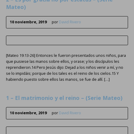
Mateo)
10 noviembre, 2019
por
David Rivero
[Mateo 19:13-26] Entonces le fueron presentados unos niños, para
que pusiese las manos sobre ellos, y orase; y los discípulos les
reprendieron.14 Pero Jesús dijo: Dejad a los niños venir a mí, y no
se lo impidáis; porque de los tales es el reino de los cielos.15 Y
habiendo puesto sobre ellos las manos, se fue de allí. […]
1 – El matrimonio y el reino – (Serie Mateo)
10 noviembre, 2019
por
David Rivero