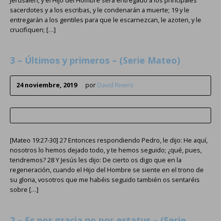
Jerusalén, y el Hijo del Hombre será entregado a los principales
sacerdotes y a los escribas, y le condenarán a muerte; 19 y le
entregarán a los gentiles para que le escarnezcan, le azoten, y le
crucifiquen; […]
3 – Últimos y primeros – (Serie Mateo)
24 noviembre, 2019
por
David Rivero
[Mateo 19:27-30] 27 Entonces respondiendo Pedro, le dijo: He aquí,
nosotros lo hemos dejado todo, y te hemos seguido; ¿qué, pues,
tendremos? 28 Y Jesús les dijo: De cierto os digo que en la
regeneración, cuando el Hijo del Hombre se siente en el trono de
su gloria, vosotros que me habéis seguido también os sentaréis
sobre […]
2 – Es por gracia no por estatus – (Serie