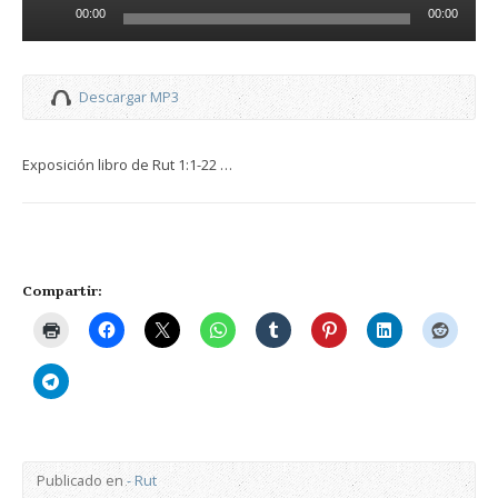
Reproductor
00:00
00:00
de
audio
Descargar MP3
Exposición libro de Rut 1:1-22 …
Compartir:
Publicado en
- Rut