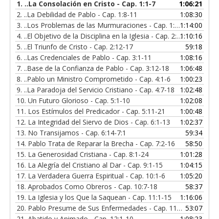
1.
..La Consolación en Cristo - Cap. 1:1-7
1:06:21
2.
..La Debilidad de Pablo - Cap. 1:8-11
1:08:30
3.
..Los Problemas de las Murmuraciones - Cap. 1:12-24 al 2:1-4
1:14:00
4.
..El Objetivo de la Disciplina en la Iglesia - Cap. 2:3-11
1:10:16
5.
..El Triunfo de Cristo - Cap. 2:12-17
59:18
6.
..Las Credenciales de Pablo - Cap. 3:1-11
1:08:16
7.
..Base de la Confianza de Pablo - Cap. 3:12-18
1:06:48
8.
..Pablo un Ministro Comprometido - Cap. 4:1-6
1:00:23
9.
..La Paradoja del Servicio Cristiano - Cap. 4:7-18
1:02:48
10.
Un Futuro Glorioso - Cap. 5:1-10
1:02:08
11.
Los Estímulos del Predicador - Cap. 5:11-21
1:00:48
12.
La Integridad del Siervo de Dios - Cap. 6:1-13
1:02:37
13.
No Transijamos - Cap. 6:14-7:1
59:34
14.
Pablo Trata de Reparar la Brecha - Cap. 7:2-16
58:50
15.
La Generosidad Cristiana - Cap. 8:1-24
1:01:28
16.
La Alegría del Cristiano al Dar - Cap. 9:1-15
1:04:15
17.
La Verdadera Guerra Espiritual - Cap. 10:1-6
1:05:20
18.
Aprobados Como Obreros - Cap. 10:7-18
58:37
19.
La Iglesia y los Que la Saquean - Cap. 11:1-15
1:16:06
20.
Pablo Presume de Sus Enfermedades - Cap. 11:16-33
53:07
21.
Abatido y Animado - Cap. 12:1-10
1:08:23