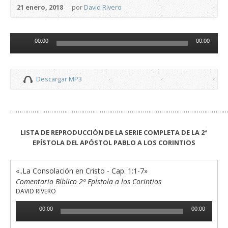
21 enero, 2018
por
David Rivero
Reproductor
00:00
00:00
de
audio
Descargar MP3
………………………………………………………………………………………………………
LISTA DE REPRODUCCIÓN DE LA SERIE COMPLETA DE LA 2ª
EPÍSTOLA DEL APÓSTOL PABLO A LOS CORINTIOS
«..La Consolación en Cristo - Cap. 1:1-7»
Comentario Bíblico 2ª Epístola a los Corintios
DAVID RIVERO
Reproductor
00:00
00:00
de
audio