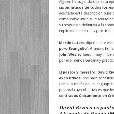
Alguien ha sugerido que esta ep
sistemáticos de todos los es
acertada esta descripción pues p
como Pablo inicia su discurso h
su respuesta definitiva a la con
implicaciones reales y prácticas e
Martín Lutero
dijo de este esc
puro Evangelio”
. Grandes hom
John Wesley
fueron muy influen
por ello menos cercana y práctic
El
pastor y maestro
,
David Ri
expositivos
, nos hace accesibl
Pablo, a través de un lenguaje c
pastoral cuyo objetivo es que l
centrados únicamente en Cri
David Rivero es pasto
Alameda de Osuna (Ma