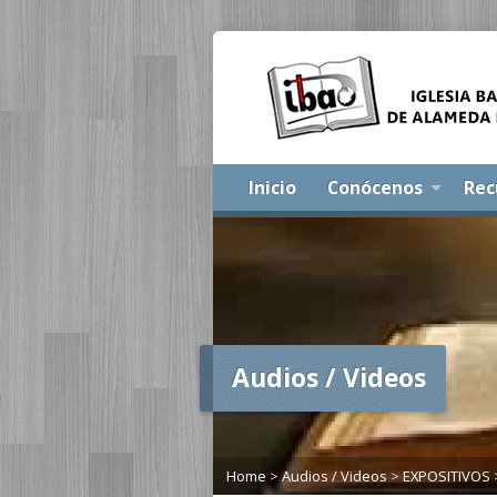
Inicio
Conócenos
Rec
Audios / Videos
Home
>
Audios / Videos
>
EXPOSITIVOS