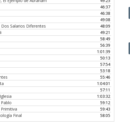
 Fe, El Ejemplo de Abraham
49:25
disminuir
46:37
el
46:38
volumen.
49:08
 Dos Salarios Diferentes
48:09
i
49:21
58:49
56:39
1:01:39
50:13
57:54
53:18
ntes
55:46
ta
1:04:01
57:11
Iglesia
1:03:32
e Pablo
59:12
 Primitiva
59:43
ología Final
58:05