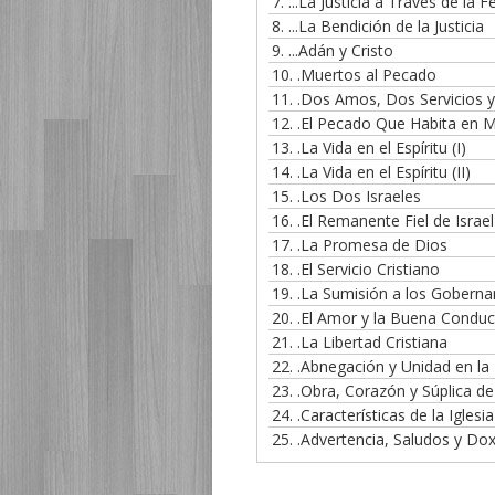
7.
...La Justicia a Través de la
8.
...La Bendición de la Justicia
9.
...Adán y Cristo
10.
.Muertos al Pecado
11.
.Dos Amos, Dos Servicios y
12.
.El Pecado Que Habita en M
13.
.La Vida en el Espíritu (I)
14.
.La Vida en el Espíritu (II)
15.
.Los Dos Israeles
16.
.El Remanente Fiel de Israel
17.
.La Promesa de Dios
18.
.El Servicio Cristiano
19.
.La Sumisión a los Goberna
20.
.El Amor y la Buena Conduc
21.
.La Libertad Cristiana
22.
.Abnegación y Unidad en la 
23.
.Obra, Corazón y Súplica d
24.
.Características de la Iglesia
25.
.Advertencia, Saludos y Dox