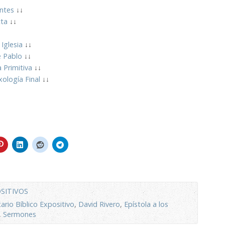
ntes
↓↓
cta
↓↓
Iglesia
↓↓
e Pablo
↓↓
a Primitiva
↓↓
ología Final
↓↓
SITIVOS
rio Bíblico Expositivo
,
David Rivero
,
Epístola a los
,
Sermones