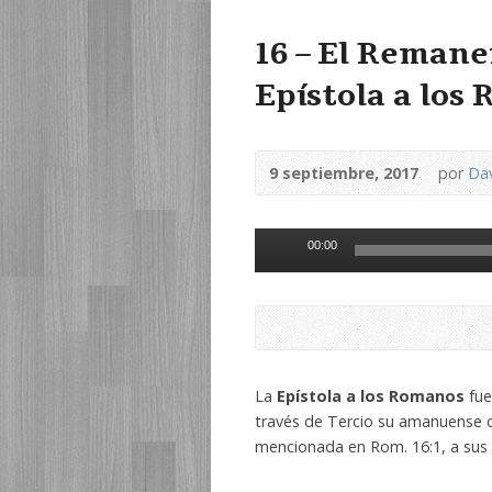
16 – El Remanen
Epístola a los
9 septiembre, 2017
por
Dav
Reproductor
00:00
de
audio
La
Epístola a los Romanos
fue
través de Tercio su amanuense 
mencionada en Rom. 16:1, a sus d