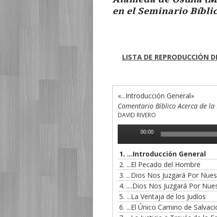
en el Seminario Bíbli
LISTA DE REPRODUCCIÓN D
«...Introducción General»
Comentario Bíblico Acerca de la
DAVID RIVERO
Reproductor
00:00
de
audio
1.
...Introducción General
2.
...El Pecado del Hombre
3.
...Dios Nos Juzgará Por Nues
4.
....Dios Nos Juzgará Por Nues
5.
...La Ventaja de los Judíos
6.
...El Único Camino de Salvac