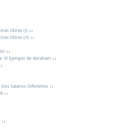
tras Obras (I)
↓↓
tras Obras (II)
↓↓
↓
ión
↓↓
 Fe. El Ejemplo de Abraham
↓↓
↓↓
 Dos Salarios Diferentes
↓↓
Mi
↓↓
↓
l
↓↓