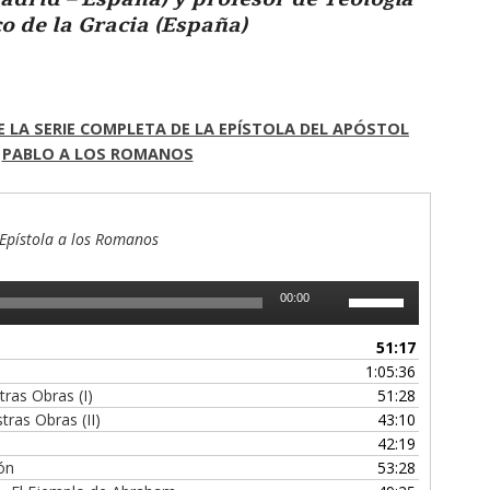
co de la Gracia (España)
E LA SERIE COMPLETA DE LA EPÍSTOLA DEL APÓSTOL
PABLO A LOS ROMANOS
 Epístola a los Romanos
Utiliza
00:00
las
teclas
51:17
de
1:05:36
flecha
tras Obras (I)
51:28
arriba/abajo
tras Obras (II)
43:10
para
42:19
aumentar
ión
53:28
o