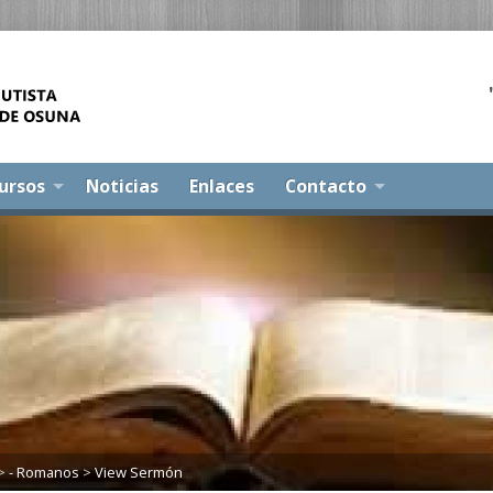
ursos
Noticias
Enlaces
Contacto
>
- Romanos
>
View Sermón