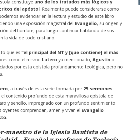
el
ístola constituye
uno de los tratados más lógicos y
volumen.
critos del apóstol
. Realmente puede considerarse como
odemos evidenciar en la lectura y estudio de este libro
aciendo una exposición magistral del
Evangelio
, su origen y
dición del hombre, para luego continuar hablando de sus
n la vida de todo cristiano.
rito que es
“el principal del NT y [que contiene] el más
bres como el mismo
Lutero
ya mencionado,
Agustín
o
ciados por esta epístola profundamente teológica, pero no
a.
vero
, a través de esta serie formada por
25 sermones
e el contenido profundo de esta maravillosa epístola de
laro y sencillo, impregnado con un profundo sentimiento
os oyentes comprendan, amen y vivan el
Evangelio
sto
.
r-maestro de la Iglesia Bautista de
drid – España) y profesor de Teología