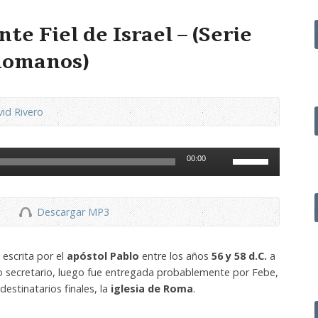
te Fiel de Israel – (Serie
 Romanos)
id Rivero
Utiliza
00:00
las
teclas
de
Descargar MP3
flecha
arriba/abajo
para
 escrita por el
apóstol Pablo
entre los años
56 y 58 d.C.
a
aumentar
o secretario, luego fue entregada probablemente por Febe,
o
estinatarios finales, la
iglesia de Roma
.
disminuir