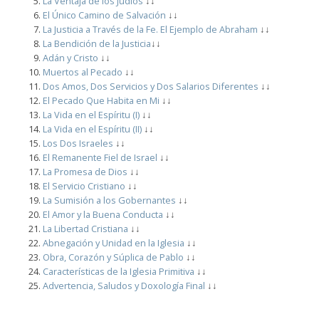
La Ventaja de los Judíos
↓↓
El Único Camino de Salvación
↓↓
La Justicia a Través de la Fe. El Ejemplo de Abraham
↓↓
La Bendición de la Justicia
↓↓
Adán y Cristo
↓↓
Muertos al Pecado
↓↓
Dos Amos, Dos Servicios y Dos Salarios Diferentes
↓↓
El Pecado Que Habita en Mi
↓↓
La Vida en el Espíritu (I)
↓↓
La Vida en el Espíritu (II)
↓↓
Los Dos Israeles
↓↓
El Remanente Fiel de Israel
↓↓
La Promesa de Dios
↓↓
El Servicio Cristiano
↓↓
La Sumisión a los Gobernantes
↓↓
El Amor y la Buena Conducta
↓↓
La Libertad Cristiana
↓↓
Abnegación y Unidad en la Iglesia
↓↓
Obra, Corazón y Súplica de Pablo
↓↓
Características de la Iglesia Primitiva
↓↓
Advertencia, Saludos y Doxología Final
↓↓