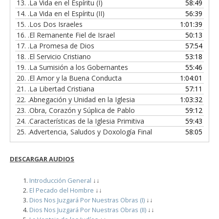
13.
.La Vida en el Espíritu (I)
58:49
14.
.La Vida en el Espíritu (II)
56:39
15.
.Los Dos Israeles
1:01:39
16.
.El Remanente Fiel de Israel
50:13
17.
.La Promesa de Dios
57:54
18.
.El Servicio Cristiano
53:18
19.
.La Sumisión a los Gobernantes
55:46
20.
.El Amor y la Buena Conducta
1:04:01
21.
.La Libertad Cristiana
57:11
22.
.Abnegación y Unidad en la Iglesia
1:03:32
23.
.Obra, Corazón y Súplica de Pablo
59:12
24.
.Características de la Iglesia Primitiva
59:43
25.
.Advertencia, Saludos y Doxología Final
58:05
DESCARGAR
AUDIOS
Introducción General
↓↓
El Pecado del Hombre
↓↓
Dios Nos Juzgará Por Nuestras Obras (I)
↓↓
Dios Nos Juzgará Por Nuestras Obras (II)
↓↓