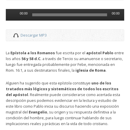
Reproductor
00:00
00:00
de
audio
Descargar MP3
La
Epístola a los Romanos
fue escrita por el
apóstol Pablo
entre
los años
56 y 58 d.C.
a través de Tercio su amanuense o secretario,
luego fue entregada probablemente por Febe, mencionada en
Rom. 16:1, a sus destinatarios finales, la
iglesia de Roma
.
Alguien ha sugerido que esta epístola constituye
uno de los
tratados más lógicos y sistemáticos de todos los escritos
del apóstol
. Realmente puede considerarse como acertada esta
descripción pues podemos evidenciar en la lectura y estudio de
este libro como Pablo inicia su discurso haciendo una exposición
magistral del
Evangelio
, su origen y su respuesta definitiva a la
condición del hombre, para luego continuar hablando de sus
implicaciones reales y prácticas en la vida de todo cristiano.