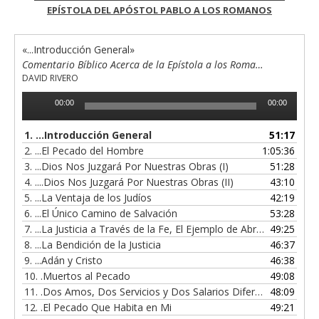
EPÍSTOLA DEL APÓSTOL PABLO A LOS ROMANOS
«...Introducción General»
Comentario Bíblico Acerca de la Epístola a los Romanos
DAVID RIVERO
Reproductor
00:00
00:00
de
audio
1.
...Introducción General
51:17
2.
...El Pecado del Hombre
1:05:36
3.
...Dios Nos Juzgará Por Nuestras Obras (I)
51:28
4.
....Dios Nos Juzgará Por Nuestras Obras (II)
43:10
5.
...La Ventaja de los Judíos
42:19
6.
...El Único Camino de Salvación
53:28
7.
...La Justicia a Través de la Fe, El Ejemplo de Abraham
49:25
8.
...La Bendición de la Justicia
46:37
9.
...Adán y Cristo
46:38
10.
.Muertos al Pecado
49:08
11.
.Dos Amos, Dos Servicios y Dos Salarios Diferentes
48:09
12.
.El Pecado Que Habita en Mi
49:21