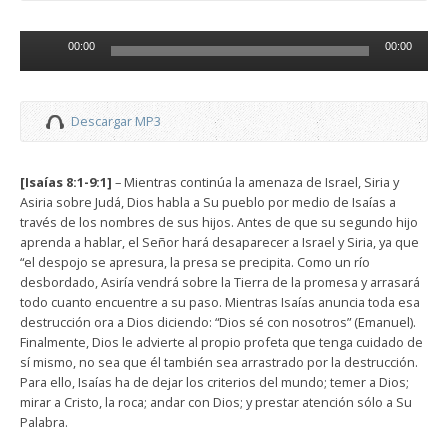
Reproductor
00:00
00:00
de
audio
Descargar MP3
[Isaías 8:1-9:1]
– Mientras continúa la amenaza de Israel, Siria y
Asiria sobre Judá, Dios habla a Su pueblo por medio de Isaías a
través de los nombres de sus hijos. Antes de que su segundo hijo
aprenda a hablar, el Señor hará desaparecer a Israel y Siria, ya que
“el despojo se apresura, la presa se precipita. Como un río
desbordado, Asiría vendrá sobre la Tierra de la promesa y arrasará
todo cuanto encuentre a su paso. Mientras Isaías anuncia toda esa
destrucción ora a Dios diciendo: “Dios sé con nosotros” (Emanuel).
Finalmente, Dios le advierte al propio profeta que tenga cuidado de
sí mismo, no sea que él también sea arrastrado por la destrucción.
Para ello, Isaías ha de dejar los criterios del mundo; temer a Dios;
mirar a Cristo, la roca; andar con Dios; y prestar atención sólo a Su
Palabra.