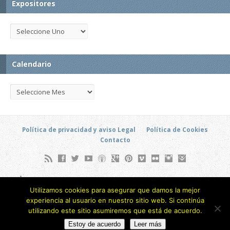
Expositores
Calendario
Política de privacidad y aviso Legal
Política de Cookies
Contacto
Soto Hidalgo, 6 (Local) - Barrio Alameda de Osuna - Madrid
Utilizamos cookies para asegurar que damos la mejor
(ESPAÑA)
experiencia al usuario en nuestro sitio web. Si continúa
693 805 873
utilizando este sitio asumiremos que está de acuerdo.
Copyright © 2026
Estoy de acuerdo
Leer más