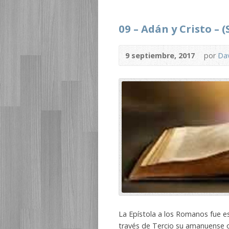
09 – Adán y Cristo – 
9 septiembre, 2017
por
Dav
La Epístola a los Romanos fue esc
través de Tercio su amanuense 