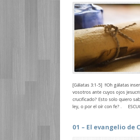
[Gálatas 3:1-5] !!Oh gálatas ins
vosotros ante cuyos ojos Jesucr
crucificado? Esto solo quiero sab
ley, o por el oír con fe? . ESC
01 – El evangelio de C