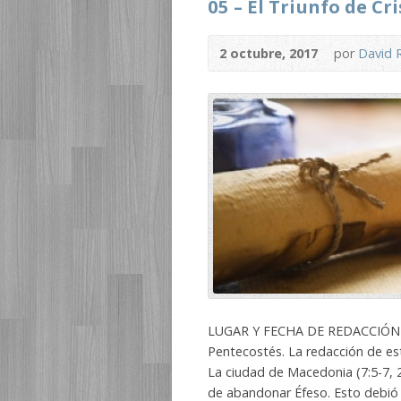
05 – El Triunfo de Cri
2 octubre, 2017
por
David 
LUGAR Y FECHA DE REDACCIÓN En 
Pentecostés. La redacción de est
La ciudad de Macedonia (7:5-7, 2
de abandonar Éfeso. Esto debió o