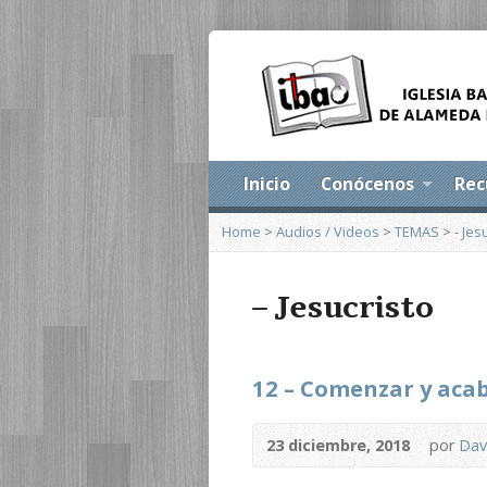
Inicio
Conócenos
Rec
Home
>
Audios / Videos
>
TEMAS
>
- Jes
– Jesucristo
12 – Comenzar y acaba
23 diciembre, 2018
por
Dav