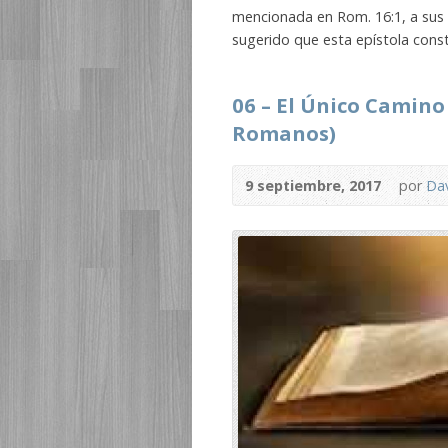
mencionada en Rom. 16:1, a sus d
sugerido que esta epístola const
06 – El Único Camino 
Romanos)
9 septiembre, 2017
por
Dav