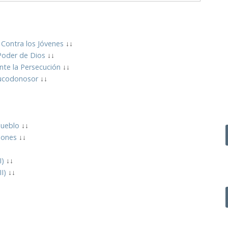
 Contra los Jóvenes
↓↓
Poder de Dios
↓↓
nte la Persecución
↓↓
ucodonosor
↓↓
Pueblo
↓↓
eones
↓↓
I)
↓↓
I)
↓↓