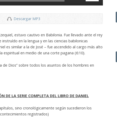
las
teclas
de
Descargar MP3
flecha
arriba/abajo
para
Ezequiel, estuvo cautivo en Babilonia. Fue llevado ante el rey
aumentar
nstruído en la lengua y en las ciencias babilonicas
o
niel es similar a la de José – fue ascendido al cargo más alto
disminuir
da espiritual en medio de una corte pagana (6:10).
el
volumen.
nía de Dios” sobre todos los asuntos de los hombres en
ÓN DE LA SERIE COMPLETA DEL LIBRO DE DANIEL
apítulos, sino cronológicamente según sucedieron los
contecimientos registrados)