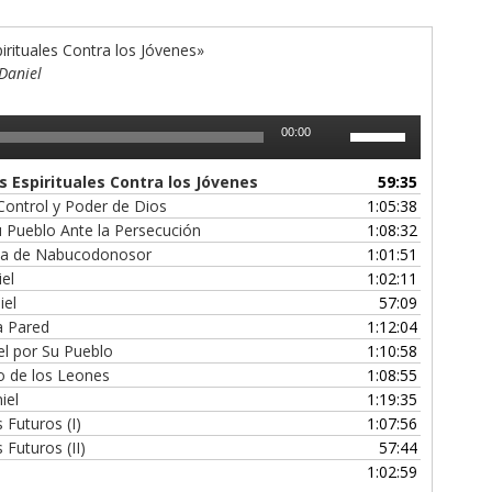
pirituales Contra los Jóvenes»
Daniel
Utiliza
00:00
las
teclas
s Espirituales Contra los Jóvenes
59:35
de
 Control y Poder de Dios
1:05:38
flecha
Su Pueblo Ante la Persecución
1:08:32
arriba/abajo
ncia de Nabucodonosor
1:01:51
para
iel
1:02:11
aumentar
iel
57:09
o
la Pared
1:12:04
disminuir
iel por Su Pueblo
1:10:58
el
oso de los Leones
1:08:55
volumen.
iel
1:19:35
 Futuros (I)
1:07:56
 Futuros (II)
57:44
1:02:59