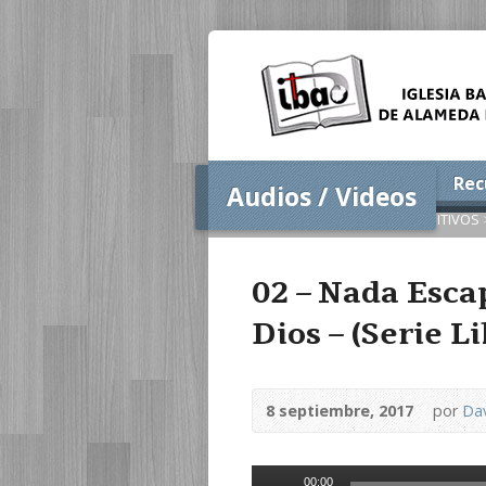
Inicio
Conócenos
Rec
Audios / Videos
Home
>
Audios / Videos
>
EXPOSITIVOS
02 – Nada Esca
Dios – (Serie L
8 septiembre, 2017
por
Dav
Reproductor
00:00