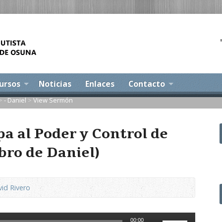
ursos
Noticias
Enlaces
Contacto
>
- Daniel
>
View Sermón
pa al Poder y Control de
ibro de Daniel)
id Rivero
Utiliza
00:00