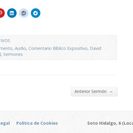
TIVOS
amento
,
Audio
,
Comentario Bíblico Expositivo
,
David
l
,
Sermones
→
Anterior Sermón
Legal
Política de Cookies
Soto Hidalgo, 6 (Loca