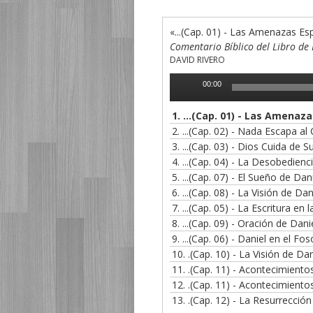
«...(Cap. 01) - Las Amenazas Es
Comentario Bíblico del Libro de 
DAVID RIVERO
Reproductor
00:00
de
audio
1.
...(Cap. 01) - Las Amenaza
2.
...(Cap. 02) - Nada Escapa al
3.
...(Cap. 03) - Dios Cuida de 
4.
...(Cap. 04) - La Desobedie
5.
...(Cap. 07) - El Sueño de Dan
6.
...(Cap. 08) - La Visión de Dan
7.
...(Cap. 05) - La Escritura en 
8.
...(Cap. 09) - Oración de Dan
9.
...(Cap. 06) - Daniel en el F
10.
.(Cap. 10) - La Visión de Dan
11.
.(Cap. 11) - Acontecimientos
12.
.(Cap. 11) - Acontecimientos
13.
.(Cap. 12) - La Resurrección