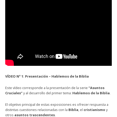
VÍDEO Nº 1: Presentación – Hablemos de la Biblia
Este vídeo corresponde a la presentación de la serie
“Asuntos
Cruciales”
y al desarrollo del primer tema:
Hablemos de la Biblia
.
El objetivo principal de estas exposiciones es ofrecer respuesta a
distintas cuestiones relacionadas con la
Biblia
, el
cristianismo
y
otros
asuntos trascendentes
.