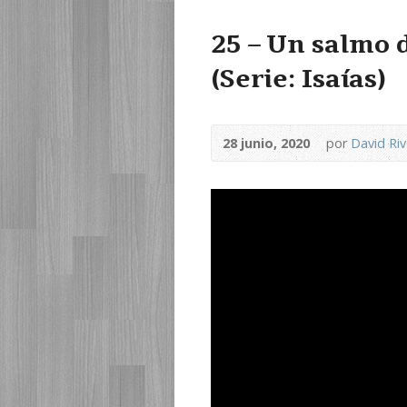
25 – Un salmo 
(Serie: Isaías)
28 junio, 2020
por
David Ri