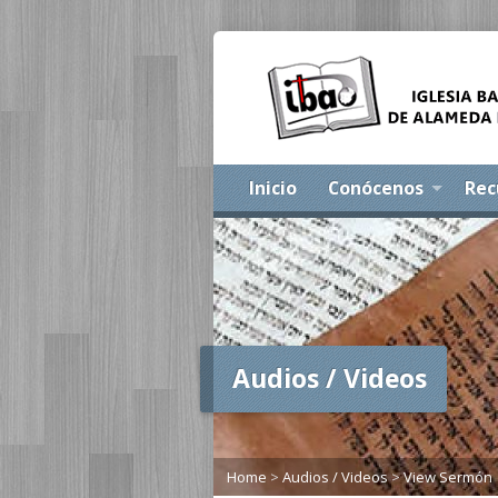
Inicio
Conócenos
Rec
Audios / Videos
Home
>
Audios / Videos
>
View Sermón