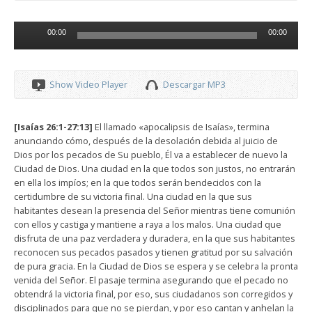
Reproductor
00:00
00:00
de
audio
Show Video Player
Descargar MP3
[Isaías 26:1-27:13]
El llamado «apocalipsis de Isaías», termina
anunciando cómo, después de la desolación debida al juicio de
Dios por los pecados de Su pueblo, Él va a establecer de nuevo la
Ciudad de Dios. Una ciudad en la que todos son justos, no entrarán
en ella los impíos; en la que todos serán bendecidos con la
certidumbre de su victoria final. Una ciudad en la que sus
habitantes desean la presencia del Señor mientras tiene comunión
con ellos y castiga y mantiene a raya a los malos. Una ciudad que
disfruta de una paz verdadera y duradera, en la que sus habitantes
reconocen sus pecados pasados y tienen gratitud por su salvación
de pura gracia. En la Ciudad de Dios se espera y se celebra la pronta
venida del Señor. El pasaje termina asegurando que el pecado no
obtendrá la victoria final, por eso, sus ciudadanos son corregidos y
disciplinados para que no se pierdan, y por eso cantan y anhelan la