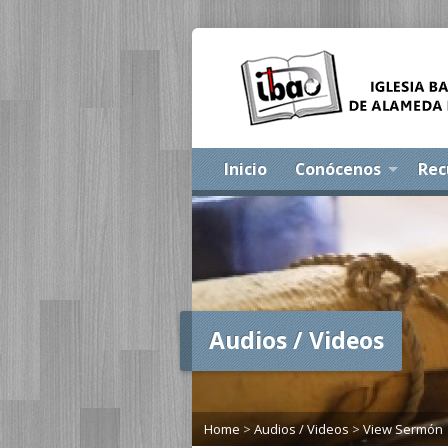
Inicio
Conócenos
Rec
Audios / Videos
Home
>
Audios / Videos
>
View Sermón