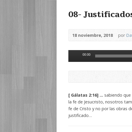
08- Justificados
18 noviembre, 2018
por
Da
Reproductor
00:00
de
audio
[ Gálatas 2:16] …
sabiendo que e
la fe de Jesucristo, nosotros tam
fe de Cristo y no por las obras d
justificado…