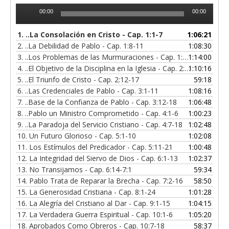
Reproductor
00:00
00:00
de
audio
1.
..La Consolación en Cristo - Cap. 1:1-7
1:06:21
2.
..La Debilidad de Pablo - Cap. 1:8-11
1:08:30
3.
..Los Problemas de las Murmuraciones - Cap. 1:12-24 al 2:1-4
1:14:00
4.
..El Objetivo de la Disciplina en la Iglesia - Cap. 2:3-11
1:10:16
5.
..El Triunfo de Cristo - Cap. 2:12-17
59:18
6.
..Las Credenciales de Pablo - Cap. 3:1-11
1:08:16
7.
..Base de la Confianza de Pablo - Cap. 3:12-18
1:06:48
8.
..Pablo un Ministro Comprometido - Cap. 4:1-6
1:00:23
9.
..La Paradoja del Servicio Cristiano - Cap. 4:7-18
1:02:48
10.
Un Futuro Glorioso - Cap. 5:1-10
1:02:08
11.
Los Estímulos del Predicador - Cap. 5:11-21
1:00:48
12.
La Integridad del Siervo de Dios - Cap. 6:1-13
1:02:37
13.
No Transijamos - Cap. 6:14-7:1
59:34
14.
Pablo Trata de Reparar la Brecha - Cap. 7:2-16
58:50
15.
La Generosidad Cristiana - Cap. 8:1-24
1:01:28
16.
La Alegría del Cristiano al Dar - Cap. 9:1-15
1:04:15
17.
La Verdadera Guerra Espiritual - Cap. 10:1-6
1:05:20
18.
Aprobados Como Obreros - Cap. 10:7-18
58:37