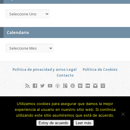
Calendario
Política de privacidad y aviso Legal
Política de Cookies
Contacto
Soto Hidalgo, 6 (Local) - Barrio Alameda de Osuna - Madrid
Utilizamos cookies para asegurar que damos la mejor
(ESPAÑA)
experiencia al usuario en nuestro sitio web. Si continúa
693 805 873
utilizando este sitio asumiremos que está de acuerdo.
Copyright © 2026
Estoy de acuerdo
Leer más