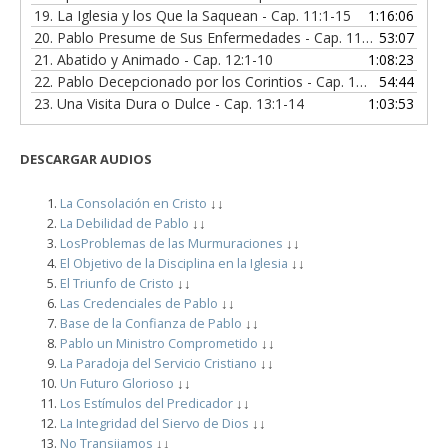
19.
La Iglesia y los Que la Saquean - Cap. 11:1-15
1:16:06
20.
Pablo Presume de Sus Enfermedades - Cap. 11:16-33
53:07
21.
Abatido y Animado - Cap. 12:1-10
1:08:23
22.
Pablo Decepcionado por los Corintios - Cap. 12:11-21
54:44
23.
Una Visita Dura o Dulce - Cap. 13:1-14
1:03:53
DESCARGAR
AUDIOS
La Consolación en Cristo
↓↓
La Debilidad de Pablo
↓↓
LosProblemas de las Murmuraciones
↓↓
El Objetivo de la Disciplina en la Iglesia
↓↓
El Triunfo de Cristo
↓↓
Las Credenciales de Pablo
↓↓
Base de la Confianza de Pablo
↓↓
Pablo un Ministro Comprometido
↓↓
La Paradoja del Servicio Cristiano
↓↓
Un Futuro Glorioso
↓↓
Los Estímulos del Predicador
↓↓
La Integridad del Siervo de Dios
↓↓
No Transijamos
↓↓