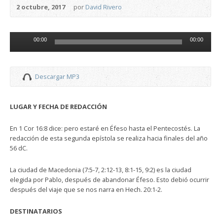
2 octubre, 2017
por
David Rivero
Reproductor
00:00
00:00
de
audio
Descargar MP3
LUGAR Y FECHA DE REDACCIÓN
En 1 Cor 16:8 dice: pero estaré en Éfeso hasta el Pentecostés. La
redacción de esta segunda epístola se realiza hacia finales del año
56 dC.
La ciudad de Macedonia (7:5-7, 2:12-13, 8:1-15, 9:2) es la ciudad
elegida por Pablo, después de abandonar Éfeso. Esto debió ocurrir
después del viaje que se nos narra en Hech. 20:1-2.
DESTINATARIOS