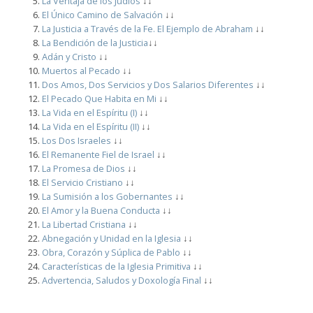
La Ventaja de los Judíos
↓↓
El Único Camino de Salvación
↓↓
La Justicia a Través de la Fe. El Ejemplo de Abraham
↓↓
La Bendición de la Justicia
↓↓
Adán y Cristo
↓↓
Muertos al Pecado
↓↓
Dos Amos, Dos Servicios y Dos Salarios Diferentes
↓↓
El Pecado Que Habita en Mi
↓↓
La Vida en el Espíritu (I)
↓↓
La Vida en el Espíritu (II)
↓↓
Los Dos Israeles
↓↓
El Remanente Fiel de Israel
↓↓
La Promesa de Dios
↓↓
El Servicio Cristiano
↓↓
La Sumisión a los Gobernantes
↓↓
El Amor y la Buena Conducta
↓↓
La Libertad Cristiana
↓↓
Abnegación y Unidad en la Iglesia
↓↓
Obra, Corazón y Súplica de Pablo
↓↓
Características de la Iglesia Primitiva
↓↓
Advertencia, Saludos y Doxología Final
↓↓