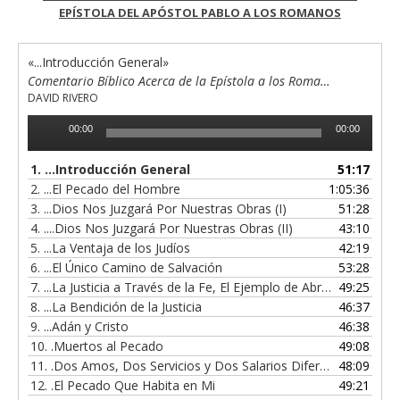
EPÍSTOLA DEL APÓSTOL PABLO A LOS ROMANOS
«...Introducción General»
Comentario Bíblico Acerca de la Epístola a los Romanos
DAVID RIVERO
Reproductor
00:00
00:00
de
audio
1.
...Introducción General
51:17
2.
...El Pecado del Hombre
1:05:36
3.
...Dios Nos Juzgará Por Nuestras Obras (I)
51:28
4.
....Dios Nos Juzgará Por Nuestras Obras (II)
43:10
5.
...La Ventaja de los Judíos
42:19
6.
...El Único Camino de Salvación
53:28
7.
...La Justicia a Través de la Fe, El Ejemplo de Abraham
49:25
8.
...La Bendición de la Justicia
46:37
9.
...Adán y Cristo
46:38
10.
.Muertos al Pecado
49:08
11.
.Dos Amos, Dos Servicios y Dos Salarios Diferentes
48:09
12.
.El Pecado Que Habita en Mi
49:21