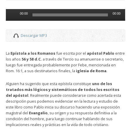
Reproductor
00:00
00:00
de
audio
Descargar MP3
La
Epístola a los Romanos
fue escrita por el
apóstol Pablo
entre
los años
56 y 58 d.C.
a través de Tercio su amanuense o secretario,
luego fue entregada probablemente por Febe, mencionada en
Rom. 16:1, a sus destinatarios finales, la
iglesia de Roma
.
Alguien ha sugerido que esta epístola constituye
uno de los
tratados más lógicos y sistemáticos de todos los escritos
del apóstol
. Realmente puede considerarse como acertada esta
descripción pues podemos evidenciar en la lectura y estudio de
este libro como Pablo inicia su discurso haciendo una exposición
magistral del
Evangelio
, su origen y su respuesta definitiva a la
condición del hombre, para luego continuar hablando de sus
implicaciones reales y prácticas en la vida de todo cristiano.