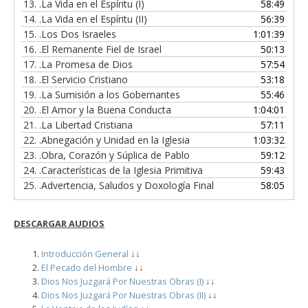
13.
.La Vida en el Espíritu (I)
58:49
14.
.La Vida en el Espíritu (II)
56:39
15.
.Los Dos Israeles
1:01:39
16.
.El Remanente Fiel de Israel
50:13
17.
.La Promesa de Dios
57:54
18.
.El Servicio Cristiano
53:18
19.
.La Sumisión a los Gobernantes
55:46
20.
.El Amor y la Buena Conducta
1:04:01
21.
.La Libertad Cristiana
57:11
22.
.Abnegación y Unidad en la Iglesia
1:03:32
23.
.Obra, Corazón y Súplica de Pablo
59:12
24.
.Características de la Iglesia Primitiva
59:43
25.
.Advertencia, Saludos y Doxología Final
58:05
DESCARGAR
AUDIOS
Introducción General
↓↓
El Pecado del Hombre
↓↓
Dios Nos Juzgará Por Nuestras Obras (I)
↓↓
Dios Nos Juzgará Por Nuestras Obras (II)
↓↓