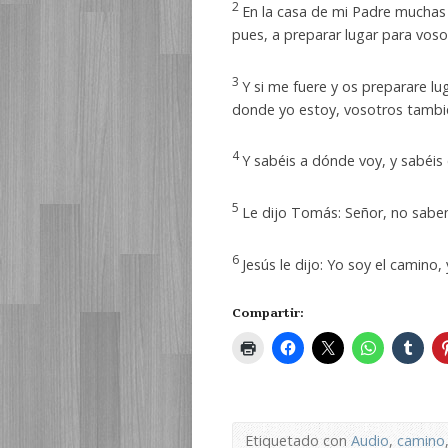
2
En la casa de mi Padre muchas m
pues, a preparar lugar para voso
3
Y si me fuere y os preparare l
donde yo estoy, vosotros tambié
4
Y sabéis a dónde voy, y sabéis 
5
Le dijo Tomás: Señor, no sab
6
Jesús le dijo: Yo soy el camino, 
Compartir:
Etiquetado con
Audio
,
camino