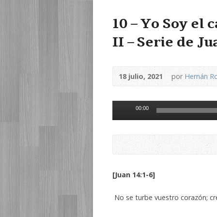
10 – Yo Soy el 
II – Serie de J
18 julio, 2021
por
Hernán Ro
Reproductor
00:00
de
audio
[Juan 14:1-6]
No se turbe vuestro corazón; cr