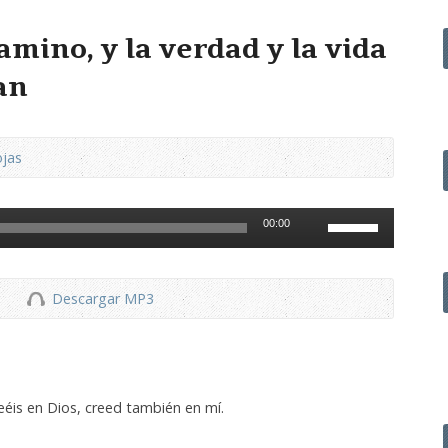
camino, y la verdad y la vida
uan
jas
Utiliza
00:00
las
teclas
de
Descargar MP3
flecha
arriba/abajo
para
aumentar
o
eéis en Dios, creed también en mí.
disminuir