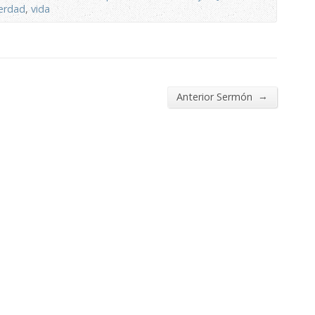
erdad
,
vida
→
Anterior Sermón