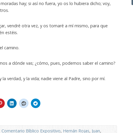
el
oradas hay; si así no fuera, yo os lo hubiera dicho; voy,
volumen.
tros.
ugar, vendré otra vez, y os tomaré a mí mismo, para que
n estéis.
el camino.
emos a dónde vas; ¿cómo, pues, podemos saber el camino?
y la verdad, y la vida; nadie viene al Padre, sino por mí.
,
Comentario Bíblico Expositivo
,
Hernán Rojas
,
Juan
,