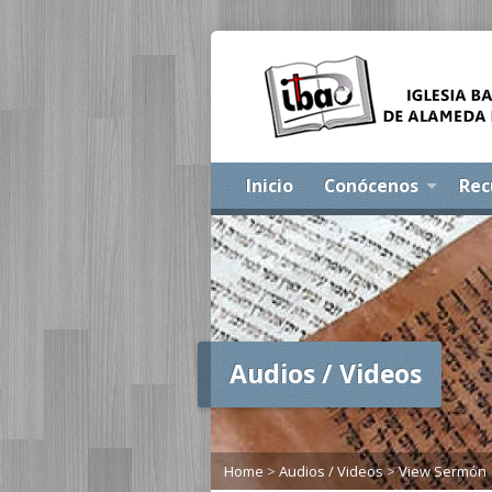
Inicio
Conócenos
Rec
Audios / Videos
Home
>
Audios / Videos
>
View Sermón