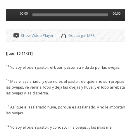
Reproductor
00:00
00:00
de
audio
Show Video Player
Descargar MP3
[Juan 10:11-21]
11
Yo soy el buen pastor; el buen pastor su vida da por las ovejas.
12
Mas el asalariado, y que no es el pastor, de quien no son propias
las ovejas, ve venir al lobo y deja las ovejas y huye, y el lobo arrebata
las ovejas y las dispersa.
13
Así que el asalariado huye, porque es asalariado, y no le importan
las ovejas.
14
Yo soy el buen pastor; y conozco mis ovejas, y las mías me