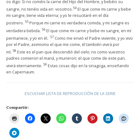
os digo: Si no coméis la carne del Hijo del Hombre, y bebéis su
54
sangre, no tenéis vida en vosotros.
El que come mi carne y bebe
mi sangre, tiene vida eterna; y yo le resucitaré en el día
55
postrero.
Porque mi carne es verdadera comida, y mi sangre es
56
verdadera bebida.
El que come mi carne y bebe mi sangre, en mí
57
permanece, y yo en él.
Como me envió el Padre viviente, y yo vivo
por el Padre, asimismo el que me come, él también vivirá por
58
mí.
Este es el pan que descendió del cielo; no como vuestros
padres comieron el maná, y murieron; el que come de este pan,
59
vivirá eternamente.
Estas cosas dijo en la sinagoga, enseñando
en Capernaum.
ESCUCHAR LISTA DE REPRODUCCIÓN DE LA SERIE
Compartir: