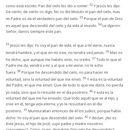
32
como está escrito: Pan del cielo les dio a comer.
Y Jesús les dijo:
De cierto, de cierto os digo: No os dio Moisés el pan del cielo, mas
33
mi Padre os da el verdadero pan del cielo.
Porque el pan de Dios
34
es aquel que descendió del cielo y da vida al mundo.
Le dijeron:
Señor, danos siempre este pan.
35
Jesús les dijo: Yo soy el pan de vida; el que a mí viene, nunca
36
tendrá hambre; y el que en mí cree, no tendrá sed jamás.
Mas os
37
he dicho, que aunque me habéis visto, no creéis.
Todo lo que el
Padre me da, vendrá a mí; y al que a mí viene, no le echo
38
fuera.
Porque he descendido del cielo, no para hacer mi
39
voluntad, sino la voluntad del que me envió.
Y esta es la voluntad
del Padre, el que me envió: Que de todo lo que me diere, no pierda
40
yo nada, sino que lo resucite en el día postrero.
Y esta es la
voluntad del que me ha enviado: Que todo aquél que ve al Hijo, y
cree en él, tenga vida eterna; y yo le resucitaré en el día
41
postrero.
Murmuraban entonces de él los judíos, porque había
42
dicho: Yo soy el pan que descendió del cielo.
Y decían: ¿No es
éste Jesús, el hijo de José, cuyo padre y madre nosotros
conocemos? ¿Cómo, pues, dice éste: Del cielo he descendido?