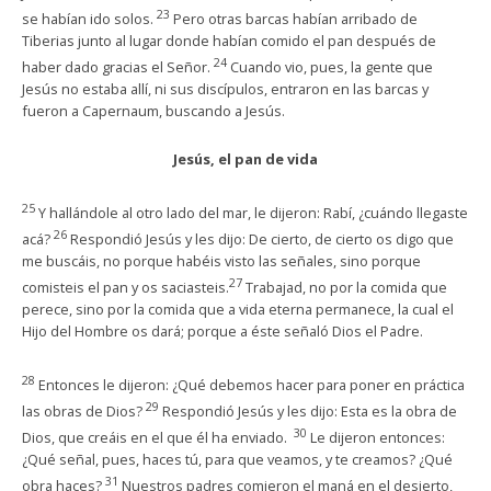
23
se habían ido solos.
Pero otras barcas habían arribado de
Tiberias junto al lugar donde habían comido el pan después de
24
haber dado gracias el Señor.
Cuando vio, pues, la gente que
Jesús no estaba allí, ni sus discípulos, entraron en las barcas y
fueron a Capernaum, buscando a Jesús.
Jesús, el pan de vida
25
Y hallándole al otro lado del mar, le dijeron: Rabí, ¿cuándo llegaste
26
acá?
Respondió Jesús y les dijo: De cierto, de cierto os digo que
me buscáis, no porque habéis visto las señales, sino porque
27
comisteis el pan y os saciasteis.
Trabajad, no por la comida que
perece, sino por la comida que a vida eterna permanece, la cual el
Hijo del Hombre os dará; porque a éste señaló Dios el Padre.
28
Entonces le dijeron: ¿Qué debemos hacer para poner en práctica
29
las obras de Dios?
Respondió Jesús y les dijo: Esta es la obra de
30
Dios, que creáis en el que él ha enviado.
Le dijeron entonces:
¿Qué señal, pues, haces tú, para que veamos, y te creamos? ¿Qué
31
obra haces?
Nuestros padres comieron el maná en el desierto,