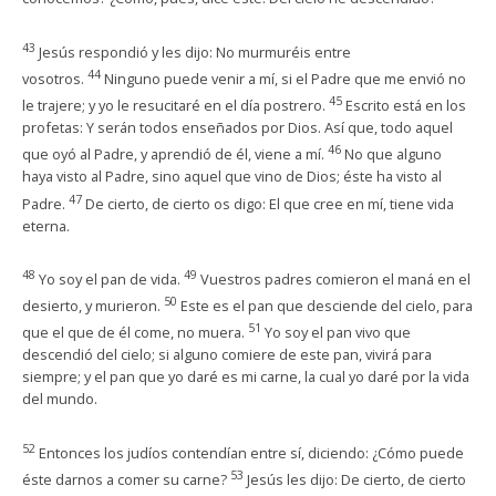
43
Jesús respondió y les dijo: No murmuréis entre
44
vosotros.
Ninguno puede venir a mí, si el Padre que me envió no
45
le trajere; y yo le resucitaré en el día postrero.
Escrito está en los
profetas: Y serán todos enseñados por Dios. Así que, todo aquel
46
que oyó al Padre, y aprendió de él, viene a mí.
No que alguno
haya visto al Padre, sino aquel que vino de Dios; éste ha visto al
47
Padre.
De cierto, de cierto os digo: El que cree en mí, tiene vida
eterna.
48
49
Yo soy el pan de vida.
Vuestros padres comieron el maná en el
50
desierto, y murieron.
Este es el pan que desciende del cielo, para
51
que el que de él come, no muera.
Yo soy el pan vivo que
descendió del cielo; si alguno comiere de este pan, vivirá para
siempre; y el pan que yo daré es mi carne, la cual yo daré por la vida
del mundo.
52
Entonces los judíos contendían entre sí, diciendo: ¿Cómo puede
53
éste darnos a comer su carne?
Jesús les dijo: De cierto, de cierto