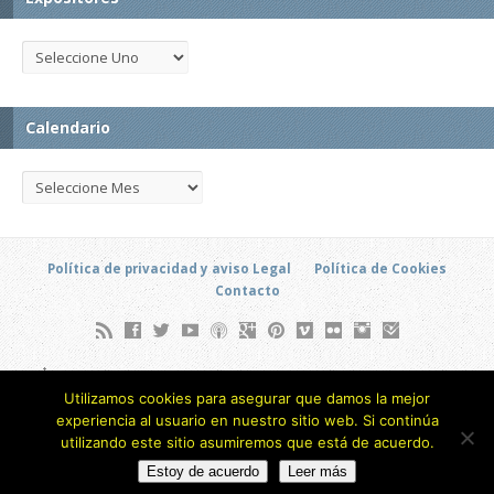
Calendario
Política de privacidad y aviso Legal
Política de Cookies
Contacto
Soto Hidalgo, 6 (Local) - Barrio Alameda de Osuna - Madrid
Utilizamos cookies para asegurar que damos la mejor
(ESPAÑA)
experiencia al usuario en nuestro sitio web. Si continúa
693 805 873
utilizando este sitio asumiremos que está de acuerdo.
Copyright © 2026
Estoy de acuerdo
Leer más