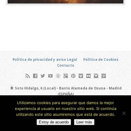
Política de privacidad y aviso Legal
Política de Cookies
Contacto
Soto Hidalgo, 6 (Local) - Barrio Alameda de Osuna - Madrid
(ESPAÑA)
693 805 873
Utilizamos cookies para asegurar que damos la mejor
experiencia al usuario en nuestro sitio web. Si continúa
Copyright © 2026
utilizando este sitio asumiremos que está de acuerdo.
Estoy de acuerdo
Leer más