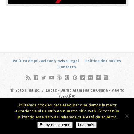
Política de privacidad y aviso Legal
Política de Cookies
Contacto
Soto Hidalgo, 6 (Local) - Barrio Alameda de Osuna - Madrid
(ESPAÑA)
693 805 873
Utilizamos cookies para asegurar que damos la mejor
experiencia al usuario en nuestro sitio web. Si continúa
Copyright © 2026
utilizando este sitio asumiremos que está de acuerdo.
Estoy de acuerdo
Leer más