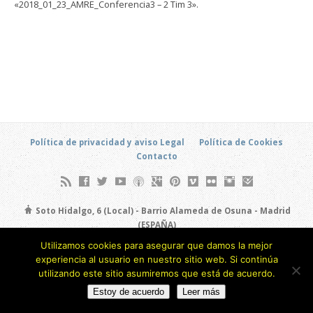
«2018_01_23_AMRE_Conferencia3 – 2 Tim 3».
Política de privacidad y aviso Legal
Política de Cookies
Contacto
Soto Hidalgo, 6 (Local) - Barrio Alameda de Osuna - Madrid
(ESPAÑA)
693 805 873
Utilizamos cookies para asegurar que damos la mejor
experiencia al usuario en nuestro sitio web. Si continúa
Copyright © 2026
utilizando este sitio asumiremos que está de acuerdo.
Estoy de acuerdo
Leer más