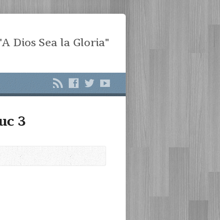
"A Dios Sea la Gloria"
uc 3