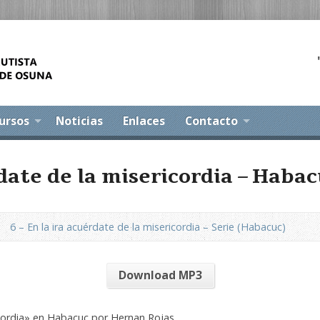
ursos
Noticias
Enlaces
Contacto
date de la misericordia – Habac
6 – En la ira acuérdate de la misericordia – Serie (Habacuc)
Download MP3
icordia» en Habacuc por Hernan Rojas.