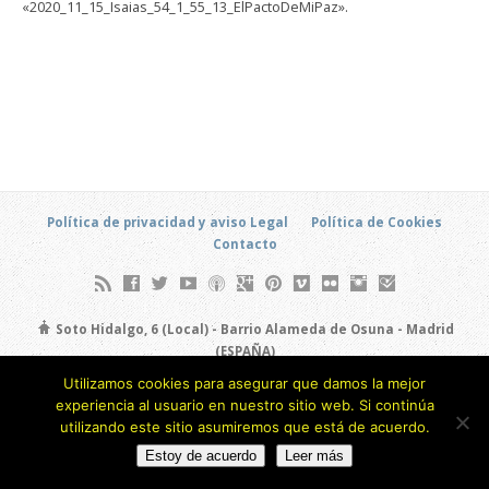
«2020_11_15_Isaias_54_1_55_13_ElPactoDeMiPaz».
Política de privacidad y aviso Legal
Política de Cookies
Contacto
Soto Hidalgo, 6 (Local) - Barrio Alameda de Osuna - Madrid
(ESPAÑA)
693 805 873
Utilizamos cookies para asegurar que damos la mejor
experiencia al usuario en nuestro sitio web. Si continúa
Copyright © 2026
utilizando este sitio asumiremos que está de acuerdo.
Estoy de acuerdo
Leer más