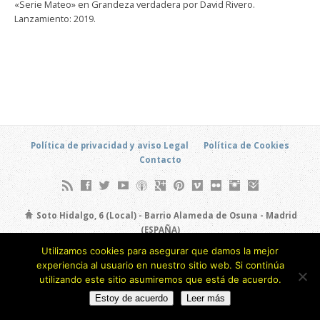
«Serie Mateo» en Grandeza verdadera por David Rivero.
Lanzamiento: 2019.
Política de privacidad y aviso Legal
Política de Cookies
Contacto
Soto Hidalgo, 6 (Local) - Barrio Alameda de Osuna - Madrid
(ESPAÑA)
693 805 873
Utilizamos cookies para asegurar que damos la mejor
experiencia al usuario en nuestro sitio web. Si continúa
Copyright © 2026
utilizando este sitio asumiremos que está de acuerdo.
Estoy de acuerdo
Leer más