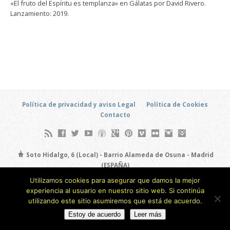
«El fruto del Espíritu es templanza» en Gálatas por David Rivero.
Lanzamiento: 2019.
Política de privacidad y aviso Legal
Política de Cookies
Contacto
Soto Hidalgo, 6 (Local) - Barrio Alameda de Osuna - Madrid
(ESPAÑA)
693 805 873
Utilizamos cookies para asegurar que damos la mejor
experiencia al usuario en nuestro sitio web. Si continúa
Copyright © 2026
utilizando este sitio asumiremos que está de acuerdo.
Estoy de acuerdo
Leer más