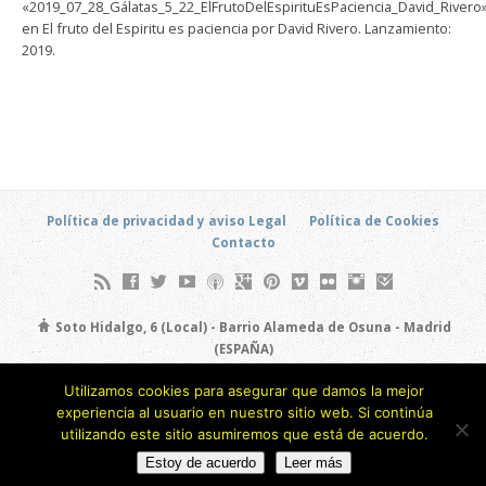
«2019_07_28_Gálatas_5_22_ElFrutoDelEspirituEsPaciencia_David_Rivero
en El fruto del Espiritu es paciencia por David Rivero. Lanzamiento:
2019.
Política de privacidad y aviso Legal
Política de Cookies
Contacto
Soto Hidalgo, 6 (Local) - Barrio Alameda de Osuna - Madrid
(ESPAÑA)
693 805 873
Utilizamos cookies para asegurar que damos la mejor
Copyright © 2026
experiencia al usuario en nuestro sitio web. Si continúa
utilizando este sitio asumiremos que está de acuerdo.
Estoy de acuerdo
Leer más