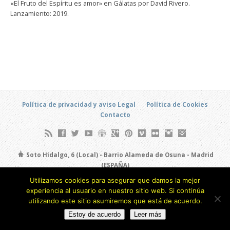
«El Fruto del Espíritu es amor» en Gálatas por David Rivero.
Lanzamiento: 2019.
Política de privacidad y aviso Legal
Política de Cookies
Contacto
Soto Hidalgo, 6 (Local) - Barrio Alameda de Osuna - Madrid
(ESPAÑA)
693 805 873
Utilizamos cookies para asegurar que damos la mejor
experiencia al usuario en nuestro sitio web. Si continúa
Copyright © 2026
utilizando este sitio asumiremos que está de acuerdo.
Estoy de acuerdo
Leer más