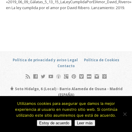
«2019_06_09_Gálatas_5_13_15_LaLeyCumplidaPorElAmor_David_Rivero»
en La ley cumplida por el amor por David Ribero. Lanzamiento: 2019.
Política de privacidad y aviso Legal
Política de Cookies
Contacto
Soto Hidalgo, 6 (Local) - Barrio Alameda de Osuna - Madrid
(ESPAÑA)
693 805 873
Utilizamos cookies para asegurar que damos la mejor
experiencia al usuario en nuestro sitio web. Si continúa
Copyright © 2026
utilizando este sitio asumiremos que está de acuerdo.
Estoy de acuerdo
Leer más