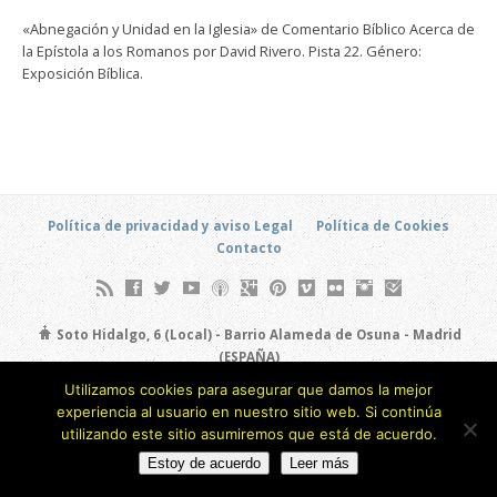
«Abnegación y Unidad en la Iglesia» de Comentario Bíblico Acerca de
la Epístola a los Romanos por David Rivero. Pista 22. Género:
Exposición Bíblica.
Política de privacidad y aviso Legal
Política de Cookies
Contacto
Soto Hidalgo, 6 (Local) - Barrio Alameda de Osuna - Madrid
(ESPAÑA)
693 805 873
Utilizamos cookies para asegurar que damos la mejor
experiencia al usuario en nuestro sitio web. Si continúa
Copyright © 2026
utilizando este sitio asumiremos que está de acuerdo.
Estoy de acuerdo
Leer más