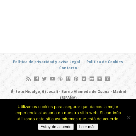
Política de privacidad y aviso Legal
Política de Cookies
Contacto
Soto Hidalgo, 6 (Local) - Barrio Alameda de Osuna - Madrid
(ESPAÑA)
693 805 873
Utilizamos cookies para asegurar que damos la mejor
experiencia al usuario en nuestro sitio web. Si continúa
Copyright © 2026
utilizando este sitio asumiremos que está de acuerdo.
Estoy de acuerdo
Leer más