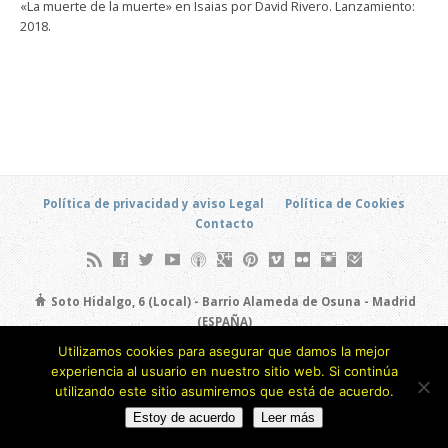
«La muerte de la muerte» en Isaias por David Rivero. Lanzamiento:
2018.
Política de privacidad y aviso Legal
Política de Cookies
Contacto
Soto Hidalgo, 6 (Local) - Barrio Alameda de Osuna - Madrid
(ESPAÑA)
693 805 873
Utilizamos cookies para asegurar que damos la mejor
experiencia al usuario en nuestro sitio web. Si continúa
Copyright © 2026
utilizando este sitio asumiremos que está de acuerdo.
Estoy de acuerdo
Leer más