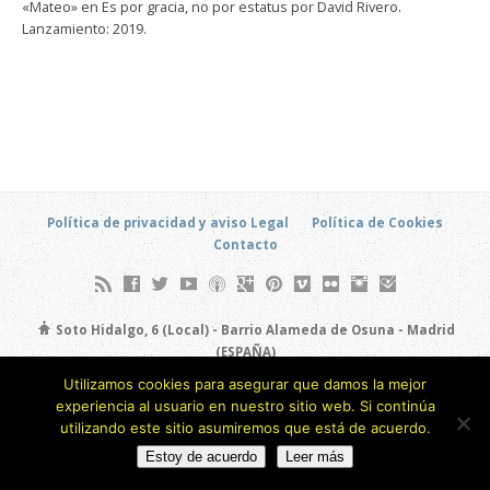
«Mateo» en Es por gracia, no por estatus por David Rivero.
Lanzamiento: 2019.
Política de privacidad y aviso Legal
Política de Cookies
Contacto
Soto Hidalgo, 6 (Local) - Barrio Alameda de Osuna - Madrid
(ESPAÑA)
693 805 873
Utilizamos cookies para asegurar que damos la mejor
experiencia al usuario en nuestro sitio web. Si continúa
Copyright © 2026
utilizando este sitio asumiremos que está de acuerdo.
Estoy de acuerdo
Leer más