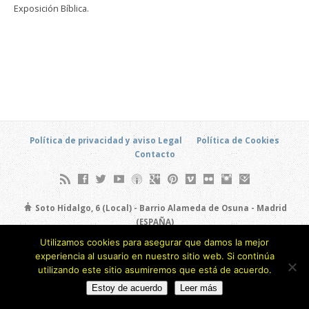
Exposición Bíblica.
Política de privacidad y aviso Legal
Política de Cookies
Contacto
Soto Hidalgo, 6 (Local) - Barrio Alameda de Osuna - Madrid
(ESPAÑA)
693 805 873
Utilizamos cookies para asegurar que damos la mejor
experiencia al usuario en nuestro sitio web. Si continúa
Copyright © 2026
utilizando este sitio asumiremos que está de acuerdo.
Estoy de acuerdo
Leer más