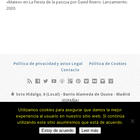
«Mateo» en La Fiesta de la pascua por David Rivero. Lanzamiento:
2020.
Política de privacidad y aviso Legal
Política de Cookies
Contacto
Soto Hidalgo, 6 (Local) - Barrio Alameda de Osuna - Madrid
(ESPAÑA)
693 805 873
Utilizamos cookies para asegurar que damos la mejor
experiencia al usuario en nuestro sitio web. Si continúa
Copyright © 2026
utilizando este sitio asumiremos que está de acuerdo.
Estoy de acuerdo
Leer más