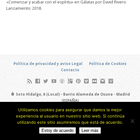
«Comenzar y acabar con el espíritu» en Gálatas por David Rivero.
Lanzamiento: 2018.
Política de privacidad y aviso Legal
Política de Cookies
Contacto
Soto Hidalgo, 6 (Local) - Barrio Alameda de Osuna - Madrid
(ESPAÑA)
693 805 873
Utilizamos cookies para asegurar que damos la mejor
experiencia al usuario en nuestro sitio web. Si continúa
Copyright © 2026
utilizando este sitio asumiremos que está de acuerdo.
Estoy de acuerdo
Leer más