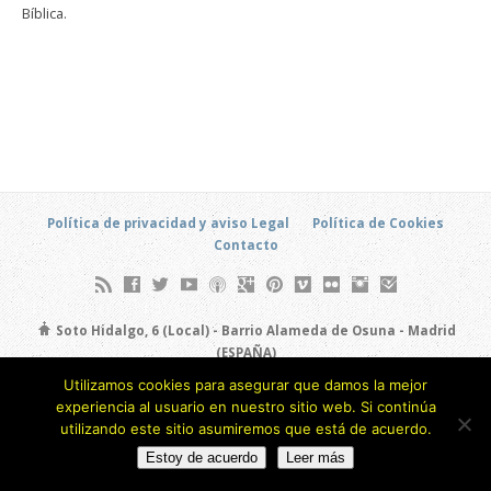
Bíblica.
Política de privacidad y aviso Legal
Política de Cookies
Contacto
Soto Hidalgo, 6 (Local) - Barrio Alameda de Osuna - Madrid
(ESPAÑA)
693 805 873
Utilizamos cookies para asegurar que damos la mejor
experiencia al usuario en nuestro sitio web. Si continúa
Copyright © 2026
utilizando este sitio asumiremos que está de acuerdo.
Estoy de acuerdo
Leer más