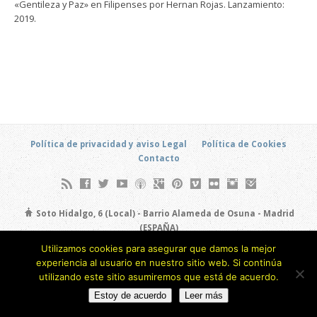
«Gentileza y Paz» en Filipenses por Hernan Rojas. Lanzamiento:
2019.
Política de privacidad y aviso Legal
Política de Cookies
Contacto
Soto Hidalgo, 6 (Local) - Barrio Alameda de Osuna - Madrid
(ESPAÑA)
693 805 873
Utilizamos cookies para asegurar que damos la mejor
experiencia al usuario en nuestro sitio web. Si continúa
Copyright © 2026
utilizando este sitio asumiremos que está de acuerdo.
Estoy de acuerdo
Leer más