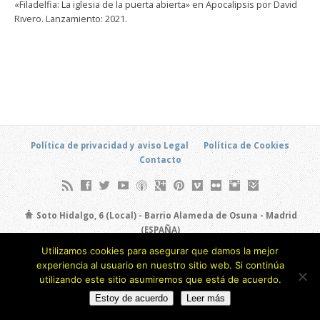
«Filadelfia: La iglesia de la puerta abierta» en Apocalipsis por David
Rivero. Lanzamiento: 2021.
Política de privacidad y aviso Legal
Política de Cookies
Contacto
Soto Hidalgo, 6 (Local) - Barrio Alameda de Osuna - Madrid
(ESPAÑA)
693 805 873
Utilizamos cookies para asegurar que damos la mejor
experiencia al usuario en nuestro sitio web. Si continúa
Copyright © 2026
utilizando este sitio asumiremos que está de acuerdo.
Estoy de acuerdo
Leer más