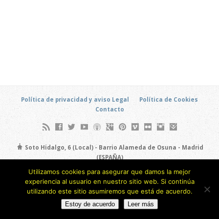
Política de privacidad y aviso Legal
Política de Cookies
Contacto
Soto Hidalgo, 6 (Local) - Barrio Alameda de Osuna - Madrid
(ESPAÑA)
693 805 873
Utilizamos cookies para asegurar que damos la mejor
experiencia al usuario en nuestro sitio web. Si continúa
Copyright © 2026
utilizando este sitio asumiremos que está de acuerdo.
Estoy de acuerdo
Leer más