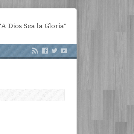
"A Dios Sea la Gloria"